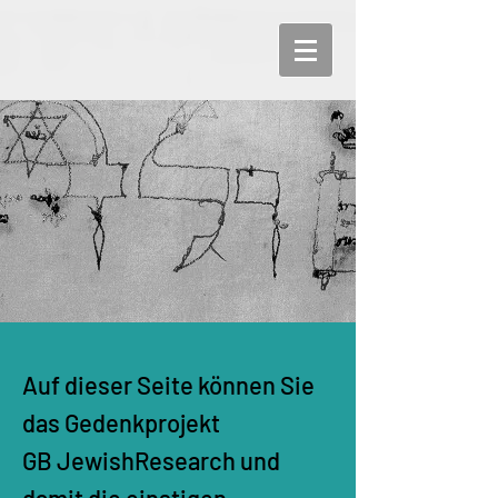
Auf dieser Seite können Sie
das Gedenkprojekt
GB JewishResearch und