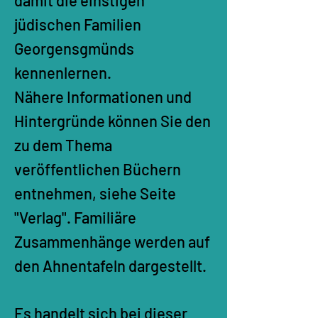
damit die einstigen
jüdischen Familien
Georgensgmünds
kennenlernen.
Nähere Informationen und
Hintergründe können Sie den
zu dem Thema
veröffentlichen Büchern
entnehmen, siehe Seite
"Verlag". Familiäre
Zusammenhänge werden auf
den Ahnentafeln dargestellt.
Es handelt sich bei dieser