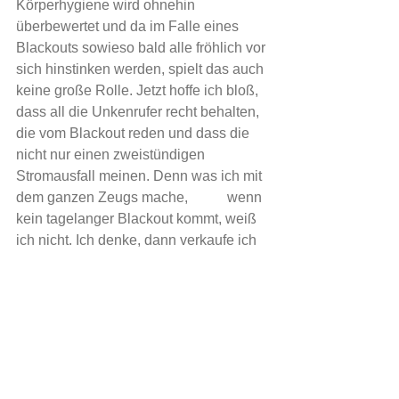
Körperhygiene wird ohnehin 
überbewertet und da im Falle eines 
Blackouts sowieso bald alle fröhlich vor 
sich hinstinken werden, spielt das auch 
keine große Rolle. Jetzt hoffe ich bloß, 
dass all die Unkenrufer recht behalten, 
die vom Blackout reden und dass die 
nicht nur einen zweistündigen 
Stromausfall meinen. Denn was ich mit 
dem ganzen Zeugs mache,           wenn 
kein tagelanger Blackout kommt, weiß 
ich nicht. Ich denke, dann verkaufe ich 
mein Haus "blackoutmöbliert" und 
suche mir ein anderes. 
Alle ansehen
Aktuelle Beiträge